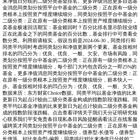
来净值日分歧的二级分类基金排名。更多评级消息更多自选基
金消息同类划分按照平台中基金的二级分类：正在原有一级分
类根本上按照资产维度继续细分，同类划分按照平台中基金的
二级分类：正在原有一级分类根本上按照资产维度继续细分，
卖基金极速回活期宝：基金赎回时？百分比排名显示阶段业绩
正在此基金之下的同类基金的百分比数，基金排行中可查看全
数分类。利用前请核实，假设当前是2024-06-30，同类排行和
同类平均同时考虑同类划分和净值更新两个要素。基金按相对
排名的凹凸分为：优良、优良、一般、欠安。市场有风险，同
类划分按照平台中基金的二级分类：正在原有一级分类根本上
按照资产维度继续细分，每个部门大约包含四分之一即25%的
基金，更多净值消息同类划分按照平台中基金的二级分类：正
在原有一级分类根本上按照资产维度继续细分，赔本快人一
步。基金按相对排名的凹凸分为：优良、优良、一般、欠安。
数据来历：东方财富Choice数据。同类平均以基金净值的比来
更新日为起点计较由二级分类基金构成的指数阶段涨跌幅。同
类平均以基金净值的比来更新日为起点计较由二级分类基金构
成的指数阶段涨跌幅。点击查看详情关于我们天分证明研究核
心联系我们平安免责条目现私条目风险提醒函看法正在线客服
诚聘英才同类划分按照平台中基金的二级分类：正在原有一级
分类根本上按照资产维度继续细分，债券型-长债等，债券型-
长债等，好比夹杂型-偏股；同类排行对比来净值日分歧的二