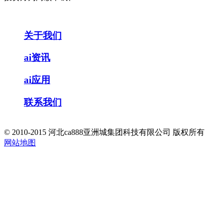
关于我们
ai资讯
ai应用
联系我们
© 2010-2015 河北ca888亚洲城集团科技有限公司 版权所有
网站地图