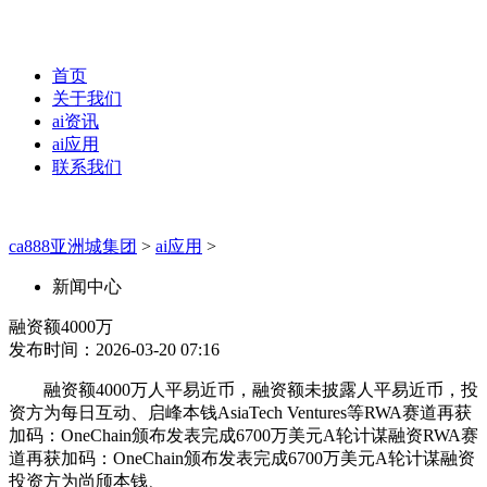
首页
关于我们
ai资讯
ai应用
联系我们
ca888亚洲城集团
>
ai应用
>
新闻中心
融资额4000万
发布时间：2026-03-20 07:16
融资额4000万人平易近币，融资额未披露人平易近币，投
资方为每日互动、启峰本钱AsiaTech Ventures等RWA赛道再获
加码：OneChain颁布发表完成6700万美元A轮计谋融资RWA赛
道再获加码：OneChain颁布发表完成6700万美元A轮计谋融资
投资方为尚颀本钱、