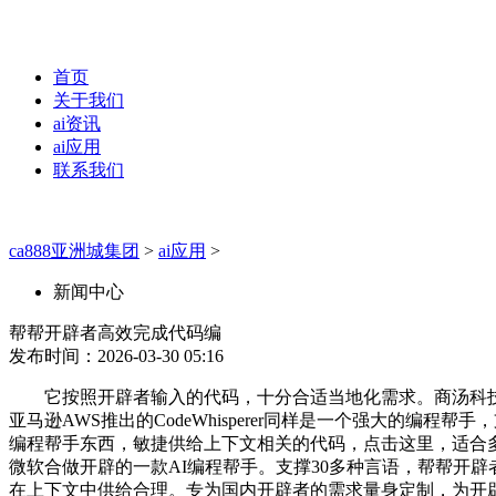
首页
关于我们
ai资讯
ai应用
联系我们
ca888亚洲城集团
>
ai应用
>
新闻中心
帮帮开辟者高效完成代码编
发布时间：2026-03-30 05:16
它按照开辟者输入的代码，十分合适当地化需求。商汤科技推
亚马逊AWS推出的CodeWhisperer同样是一个强大的编程帮手
编程帮手东西，敏捷供给上下文相关的代码，点击这里，适合多范畴的开
微软合做开辟的一款AI编程帮手。支撑30多种言语，帮帮开
在上下文中供给合理。专为国内开辟者的需求量身定制，为开辟