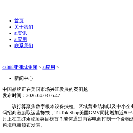
首页
关于我们
ai资讯
ai应用
联系我们
ca888亚洲城集团
>
ai应用
>
新闻中心
中国品牌正在美国市场兴旺发展的案例越
发布时间：2026-04-03 05:47
该打算聚焦数字根本设备扶植、区域营业结构以及中小企业能力提
码招商激励取运营搀扶，TikTok Shop美国GMV同比增
月正在TikTok登顶类目榜首？若何通过内容电商打制一个食物
跨境电商颁布发表。