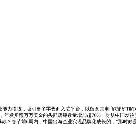
拔，吸引更多零售商入驻平台，以留念其电商功能“TikTok 
加近80%，年发卖额万万美金的头部店肆数量增加超70%；对从中
爆款？春节前6周内，中国出海企业实现品牌化成长的，“那时候是增量