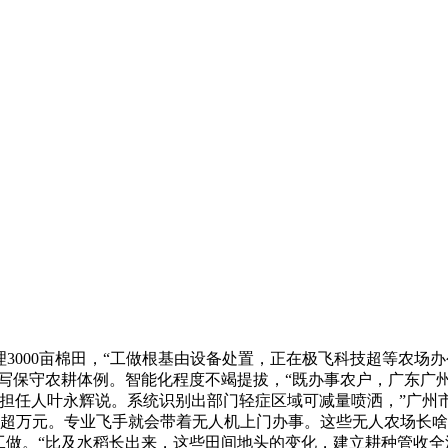
00亩棉田，“工做根基由设备处置，正在极飞科技超等农场办公
改写保守农耕体例。智能化程度不竭提拔，“既办事农户，广东广
营担任人叶永辉说。系统识别出部门轻症区域可减量喷洒，”广
本超万元。专业飞手就会带着无人机上门办事。这些无人农场长
工做。“比及水稻长出来，这些田间地头的变化，建立耕种管收全