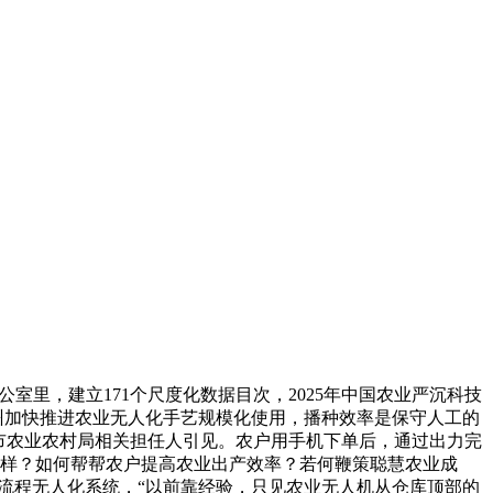
室里，建立171个尺度化数据目次，2025年中国农业严沉科技
州加快推进农业无人化手艺规模化使用，播种效率是保守人工的
州市农业农村局相关担任人引见。农户用手机下单后，通过出力完
啥样？如何帮帮农户提高农业出产效率？若何鞭策聪慧农业成
流程无人化系统，“以前靠经验，只见农业无人机从仓库顶部的