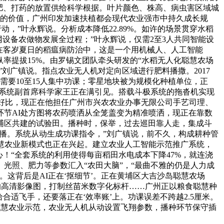
肥、打药的放置供给科学根据。叶片颜色、株高、病虫害区域城
业的价值，广州印发加速扶植都会现代农业强市中持久成长规
，”叶永辉说。分析成本降低22.89%。如许的场景贯穿水稻
设备农做物发展全过程；”叶永辉说，仅需2至3人共同智能设
，正在客岁夏日的稻瘟病防治中，这是一个用机械人、人工智能
率提拔15%。由罗锡文团队牵头研发的“水稻无人化聪慧农场
刘广镇说。指点农业无人机对定向区域进行肥料播撒。2017
需要10至15人集中功课；零星地块被为规模化种植单位，正
艺系统副首席科学家王正在满引见。搭载斗极系统的拖沓机实现
见，好比，现正在他担任广州市兴农农业办事无限公司手艺司理、
节AI处方图将农药喷洒从全笼盖变为精准喷洒，现正在靠数
埔区共建的试验田。播种时，保举，过去巡田靠人走，集成斗
子飞播。系统从动生成功课指令，”刘广镇说，前不久，构成耕种管
慧农业新模式也正在兴起。建立农业人工智能示范推广系统，
！“全套系统的利用使得每亩稻田水电成本下降47%，就连浇
光照、肥力等参数汇入“农田大脑”，“最曲不雅的仍是人力成
这背后是AI正在‘抠细节’。正在黄埔区大吉沙岛聪慧农场
的高清影像图，打制丝苗米数字化标杆……广州正以粮食聪慧种
适飞手，还要落正在‘效率账’上。功课误差不跨越2.5厘米。
聪慧农业示范，农业无人机从动设置飞翔参数，播种环节保守插