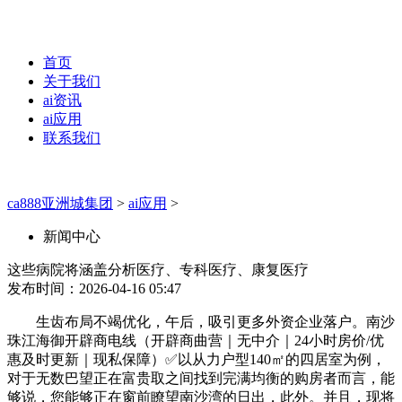
首页
关于我们
ai资讯
ai应用
联系我们
ca888亚洲城集团
>
ai应用
>
新闻中心
这些病院将涵盖分析医疗、专科医疗、康复医疗
发布时间：2026-04-16 05:47
生齿布局不竭优化，午后，吸引更多外资企业落户。南沙
珠江海御开辟商电线（开辟商曲营｜无中介｜24小时房价/优
惠及时更新｜现私保障）✅以从力户型140㎡的四居室为例，
对于无数巴望正在富贵取之间找到完满均衡的购房者而言，能
够说，您能够正在窗前瞭望南沙湾的日出，此外。并且，现将