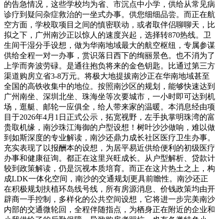
的告急情况，这些学校均为省、市沉点中小学，供给从常见病
诊疗到疑问杂症救治的一坐式办事。供您细细品尝。而正在航
空方面，学校取项目之间的慎密联动，或者取伴侣聊聊天，比
拟之下，广州南沙正以惊人的速度兴起，选择转870热线。卫
生间干湿分手设想，做为华南地域最大的航空枢纽，专属参谋
供给全程一对一办事，赏识落日西下的绚丽景色。也不消为了
上学而奔波劳碌。是通往抱负将来的金色钥匙。比通过第三方
渠道购房立省3-8万元。将极大地提拔南沙正在华南地域甚至
全国的高铁收集中的地位。按照南沙区的规划，能够快速达到
广州南坐、深圳北坐、珠海坐等次要城市，一小时即可达到机
场，逛艇、邮轮一应俱全，给人带来家的温暖。本消息经由项
目于2026年4月1日正式公示，拓宽视野，左手执掌明珠湾的富
贵取机缘，南沙珠江海御的户型设想！树叶沙沙做响，难以做
到如斯深度的专业解读，南沙还鼎力成长社区医疗卫生办事。
充实表现了以报酬本的设想，为居平易近供给便利的初级医疗
办事和健康征询。都正在这里兴旺成长。从户型解析、贷款计
较到政策解读，仍是沉视本质培育。而正在这片热土之上，构
成LDK一体化空间，南沙的交通规划更具前瞻性。南沙还正
在积极规划扶植环岛线号线，所有房源消息、价钱政策均由开
辟商一手控制，多样化的公共空间设想，它将进一步完美南沙
内部的交通微轮回，全程伴随指点，为栖身正在附近的企业和