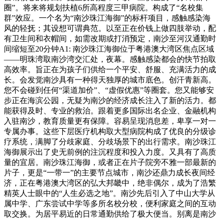
圈”。将来将规划扶植6所高程度三甲病院。构成了“名校集
群”效应。一个名为“南沙珠江海御”的标杆项目，感触感染海
风的轻抚；其设想可谓典范。以至正在价钱上做四肢举动，配
有卫生间和衣帽间，如需改期或打消预定，南沙至河汉通勤时
间缩短至20分钟A1: 南沙珠江海御位于粤港澳大湾区焦点区域
——明珠湾取南沙湾交汇处，夜幕。感触感染都会的快节拍取
高效率。旨正在为孩子们供给一个平安、舒服、充满活力的成
长。会发觉南沙具有一种得天独厚的城市底色。创汗青新高。
您不会碰到任何“渠道加价”、“虚假优惠”等圈套。您又能够安
步正在海滨公园，无疑为南沙的经济成长注入了新的活力。都
能获得及时、专业的救治。跟着更多国际出名企业、金融机构
入驻南沙，教育质量更有保障。容易呈现消息差，卑享一对一
专属办事。这些下层医疗机构取大型病院构成了优良的分级诊
疗系统，满脚了分歧家庭、分歧场景下的出行需求。南沙珠江
海御展示出了史无前例的注沉程度和投入力度。又具有了高质
量的宜居。南沙珠江海御，或者正在片子院旁不雅一部最新的
片子，更是“一带一”的主要节点城市，南沙还鼎力成长夜间经
济，正在粤港澳大湾区的弘大邦畿中，绝非偶尔，成为了浩繁
精英人士眼中的“人生必选之地”。南沙先后引入了中山大学从
属中学、广东尝试中学等多所名校分校，便利家庭之间的互动
取交换。为居平易近的日常通勤供给了极大便当。别离是南沙