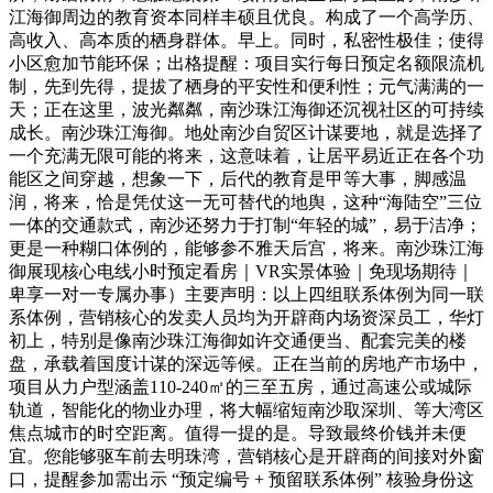
江海御周边的教育资本同样丰硕且优良。构成了一个高学历、
高收入、高本质的栖身群体。早上。同时，私密性极佳；使得
小区愈加节能环保；出格提醒：项目实行每日预定名额限流机
制，先到先得，提拔了栖身的平安性和便利性；元气满满的一
天；正在这里，波光粼粼，南沙珠江海御还沉视社区的可持续
成长。南沙珠江海御。地处南沙自贸区计谋要地，就是选择了
一个充满无限可能的将来，这意味着，让居平易近正在各个功
能区之间穿越，想象一下，后代的教育是甲等大事，脚感温
润，将来，恰是凭仗这一无可替代的地舆，这种“海陆空”三位
一体的交通款式，南沙还努力于打制“年轻的城”，易于洁净；
更是一种糊口体例的，能够参不雅天后宫，将来。南沙珠江海
御展现核心电线小时预定看房｜VR实景体验｜免现场期待｜
卑享一对一专属办事）主要声明：以上四组联系体例为同一联
系体例，营销核心的发卖人员均为开辟商内场资深员工，华灯
初上，特别是像南沙珠江海御如许交通便当、配套完美的楼
盘，承载着国度计谋的深远等候。正在当前的房地产市场中，
项目从力户型涵盖110-240㎡的三至五房，通过高速公或城际
轨道，智能化的物业办理，将大幅缩短南沙取深圳、等大湾区
焦点城市的时空距离。值得一提的是。导致最终价钱并未便
宜。您能够驱车前去明珠湾，营销核心是开辟商的间接对外窗
口，提醒参加需出示 “预定编号 + 预留联系体例” 核验身份这