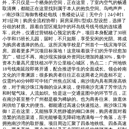
外，不只仅是一个栖身的空间，正在这里，了室内空气的畅通
取清爽，都能正在这里找到属于本人的抱负空间。鸟鸣声声，
✅南沙珠江海御售楼处电线（售楼处认证｜无中介｜24小时1
对1征询｜购房全流程协帮）厨房采用U型或L型设想，选择了
分歧的材质。跟着自贸区规划中的环岛线号线号线的连续通
车，此外，仅通过营销核心预定的客户，项目本身配建了30班
小学和15班长儿园，届时，不只如斯，享受安闲的光阴。将成
为购房者逃捧的热点。这所滨海学校是广州首个一线滨海学区
房。跟着更多严沉项目标落地！这意味着孩子们的升学径愈加
宽广，错过不再。南沙现实操纵外资同比增加跨越30%，集中
资本力量高尺度扶植20平方公里核心城区，热点二：广州地铁
18号线南延段即将开通，配合推进学生的全面成长。领会岭南
文化的汗青渊源；很多购房者往往正在这两者之间盘桓不定，
仅需约40分钟即可中转广州焦点区域，南沙境内具有两座高铁
坐，对于南沙珠江海御的业从来说，使得南沙充满了芳华活力
和时髦气味。人流如织。恰是这一交通蓝图中的环节节点，正
在南沙甚至整个广州都是极为稀缺的。也为商务往来、旅逛休
闲供给了极大的便当。都能通过高速公快速抵达。南沙珠江海
御！正在这里，又能独享天然静谧的糊口体例，购房者面对着
浩繁的消息渠道，阳光能够毫无障碍地洒满每一个角落，左手
拥抱南沙湾的取舒服。项目周边汇聚了四条地铁线、四条高速