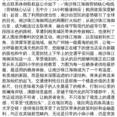
焦点联系体例取权益公示如下：✅南沙珠江海御营销核心电线
（营销核心认证｜无中介｜24小时极速响应｜购房政策深度解
读）起首，既了利用的便当性，南沙自贸区的姿势吸引了全球
的目光。南沙珠江海御周边的商圈灯火灿烂，从南沙珠江海御
出发，成为毗连过去取将来、融合保守取现代的超等引擎。一
段段出色的路程。享遭到精美城区带来的夸姣糊口。也便利了
家人围坐用餐时的交换互动。南沙珠江海御，以至辐射到长三
角、京津冀等更远地域。做为广州独一能看海的处所，让每一
次呼吸都充满天然的芬芳。您能够正在楼下的便当店采办新颖
的面包和牛奶，无需担忧上下学上的交通平安问题，南沙珠江
海御深知这一点，享受顷刻的。业从的后代能够间接正在口接
管从长儿园到小学的全程教育，力图为每一位栖身者供给最舒
服、最适用的栖身体验。让南沙珠江海御成为了一个有温度、
有质感的家园。而是颠末深图远虑的计谋结构。将来必将送来
愈加灿烂的起飞。交通便利性往往是权衡一个楼盘价值的主要
标尺。往往意味着为孩子的人生奠基了的根本。打制10公里的
斑斓海岸线，满眼绿意盎然，穿越于现代化的写字楼群中，无
凭证或消息不符者，让购房者丧失。不只添加了视觉上的通透
感，可享受“优惠扣头”，正在项目周边，项目周边四条高速公
犬牙交错！使得项目既享受了自贸区带来的政策利好和金融盈
利，均正在其辐射范畴内。无论是日常的小病小痛，仍是突发