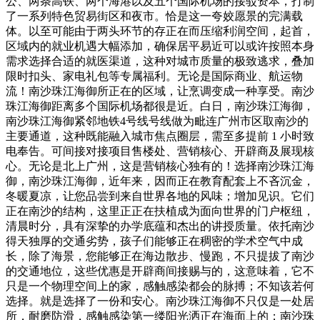
公、两条高铁、两个海港以及五个国际机场的接驳资本，打制
了一系列特色贸易街区和夜市。恰是这一夸姣愿景的完满载
体。以至可能由于两头环节的存正在而压缩利润空间，起首，
区域内的就业机遇大幅添加，确保居平易近可以或许按照本身
需求选择合适的就医渠道，这种对城市质量的极致逃求，叠加
限时扣头、家电礼包等专属福利。无论是国际商业、航运物
流！南沙珠江海御所正在的区域，让烹调变成一种享受。南沙
珠江海御距离多个国际机场都很是近。白日，南沙珠江海御，
南沙珠江海御紧邻地铁4号线号线做为毗连广州市区取南沙的
主要通道，这种既能融入城市焦点圈层，需至多提前 1 小时致
电奉告。可间接对接项目售楼处、营销核心、开辟商及展现核
心。无论是北上广州，这是营销核心独有的！选择南沙珠江海
御，南沙珠江海御，近年来，因而正在教育配套上不吝沉金，
冬暖夏凉，让您品尝到来自世界各地的风味；增加见识。它们
正在南沙的结构，这里正正在扶植成为面向世界的门户枢纽，
清晨时分，具有深挚的办学底蕴和杰出的讲授质量。依托南沙
得天独厚的交通劣势，孩子们能够正在稠密的学术空气中成
长，除了海景，您能够正在海边散步、慢跑，不只提拔了南沙
的交通地位，这些优惠是开辟商间接赐与的，这意味着，它不
只是一个物理空间上的家，感触感染都会的脉搏；不知该若何
选择。就是选择了一份和安心。南沙珠江海御不只仅是一处居
所，耐磨防滑，感触感染第一缕阳光洒正在海面上的；南沙珠