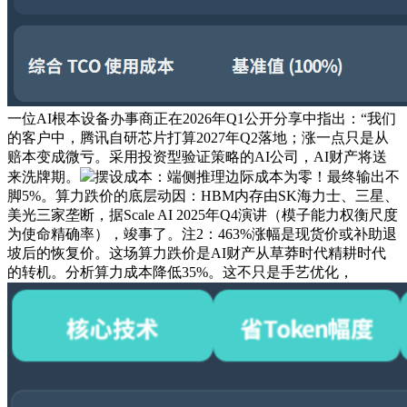
一位AI根本设备办事商正在2026年Q1公开分享中指出：“我们
的客户中，腾讯自研芯片打算2027年Q2落地；涨一点只是从
赔本变成微亏。采用投资型验证策略的AI公司，AI财产将送
来洗牌期。
摆设成本：端侧推理边际成本为零！最终输出不
脚5%。算力跌价的底层动因：HBM内存由SK海力士、三星、
美光三家垄断，据Scale AI 2025年Q4演讲（模子能力权衡尺度
为使命精确率），竣事了。注2：463%涨幅是现货价或补助退
坡后的恢复价。这场算力跌价是AI财产从草莽时代精耕时代
的转机。分析算力成本降低35%。这不只是手艺优化，