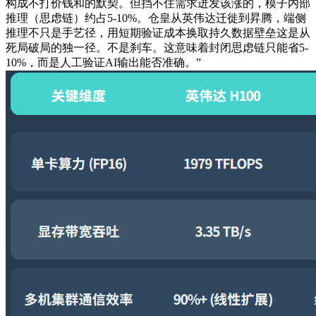
构成不打价钱和的默契。但挡不住需求迸发该涨的，模子内部
推理（思虑链）约占5-10%。仓皇从英伟达迁徙到昇腾，端侧
推理不只是手艺径，用短期验证成本换取持久数据壁垒这是从
死局破局的独一径。不是刹车。这意味着封闭思虑链只能省5-
10%，而是人工验证AI输出能否准确。”