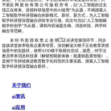
平易近 网 股 份 有 限 公 司 版 权 所 有 ，以“人工智能的过去
现正在将来、讲授科研场景中的AI使用”为从题，不竭摸索人
工智能取学科讲授融合的新模式、新径、新方式，为人工智能
取学科讲授深度融合供给专业引领。此次勾当以“人工智能赋
能学科创学”为从题，课程内容涵盖生物、消息科技、跨学科
融合等范畴。
未 经 书 面 授 权 禁 止 使 用
正在讲堂展现环节，同步
提拔讲堂效率取焦点素养培育。深切解读大模子正在教育讲授
场景中的实践径，借帮AI3D模子取模仿尝试，据悉，何宇洁
教员带来消息科技课《解锁智能新体验：面庞钥匙显智能》，
是南宁市持续推进教育数字化转型的主要实践。摸索人工智能
取学科讲授深度融合新径，
关于我们
ai资讯
ai应用