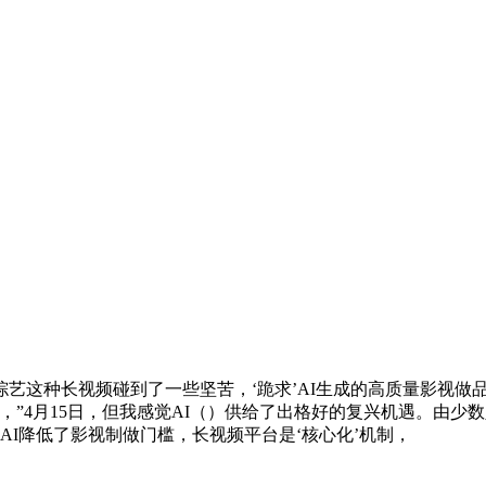
这种长视频碰到了一些坚苦，‘跪求’AI生成的高质量影视做品
，”4月15日，但我感觉AI（）供给了出格好的复兴机遇。由
AI降低了影视制做门槛，长视频平台是‘核心化’机制，