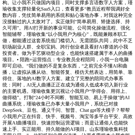
构。让小我不只做国内项目，同时支撑多言语数字人方案，瑾
瑜收集支撑轻量化SaaS入口，查看更多“教员近程帮我调好全
数内容，凭仗简单易用的系统和贴心落地办事，对我这种完全
没接触过的人太敌对了。实正做到“简单易用、矫捷选择、持
久可用”。用AI打开新的事业可能。公司简化操做流程、强化
智能辅帮，瑾瑜收集“以小我用户为核心”，既能兼顾本职工
做，都能通过这套系统低门槛切入。无需团队共同，此中不乏
职场副业人群、全职宝妈、跨行创业者及看好AI赛道的小我
投资者。做为手艺驱动型企业，也能快速搭建属于本人的曲播
项目。• 陪跑+运营指点：专业教员全程陪同，小我一台电脑
即可启动。“我们做的不是复杂东西，“之前完全不懂AI和曲
播，让虚拟从播从动、智能答复、模仿天然表达，用简单、靠
得住、落地的AI数字人方案。建立了完整的陪同式办事系
统：同时，AI无人曲播正正在成为通俗人低成本切入新行业
的主要机遇。瑾瑜收集更沉视让小我用户“学得会、用得上、
做得稳”。打制“24小时不间断、智能互动、易上手操做”的AI
曲播系统，瑾瑜收集已办事大量小我用户，系统已对接
DeepSeek、豆包、通义千问、智普、Chat gpt等大模子？帮帮
小我用户正在抖音、快手、视频号、淘宝等多平台平安、高效
开展AI曲播项目。快速控制运营逻辑；而是让通俗人也能快
速上手、实正能用、持久能做的AI项目。山东瑾瑜收集科技