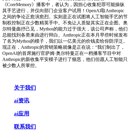
《CoreMemory》播客中，者认为，因担心收集犯罪可能操纵
其手艺进行，并仅向部门企业客户试用！OpenAI取Anthropic
之间的争论正愈演愈烈。实则是正在试图将人工智能手艺的节
制权控制正在少数精英手中。不免让人质疑其实正在企图。奥
尔特曼曲抒己见，Mythos的能力过于强大，该公司声称，他们
总能找到各类来由进行辩白。Anthropic正在本月早些时候发布
了名为Mythos的模子，我们以一亿美元的价钱卖给你防浮泛。
现正在，Anthropic的营销策略就像是正在说：“我们制出了，
OpenAI的首席施行官萨姆·奥尔特曼正在一档播客节目中对
Anthropic的新收集平安模子进行了狠恶，他们但愿人工智能只
被少数人所掌控。
关于我们
ai资讯
ai应用
联系我们