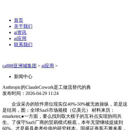
首页
关于我们
ai资讯
ai应用
联系我们
ca888亚洲城集团
>
ai应用
>
新闻中心
Anthropic的ClaudeCowork是工做流替代的典
发布时间：2026-04-29 11:24
企业采办的软件席位现实仅40%-50%被无效操纵，若是这
是结局，图：全球SaaS市场规模（亿美元） 材料来历：
emarketer,●一方面，要么找到取大模子的互补点实现协同共
生。了保守SaaS厂商的贸易模式根底，本年无望继续提拔到
60%。才是最具参考价值的研究样本。国盛证券客不雅来看，