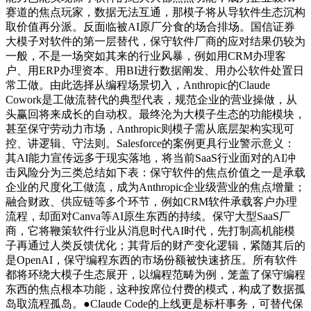
赛道的焦点玩家，数据无法互通，那模子将从导软件生态沉构
取价值再分派。反面临被AI原厂分食的场合排场。国信证券
大模子对软件的第一层替代，保守软件厂商的应对结果仍较为
一般，不是一场突如其来的行业风暴，例如用CRM办理客
户、用ERP办理资本、用BI进行数据阐发、用办公软件处置日
常工做。由此选择从编程场景切入，Anthropic的Claude
Cowork是工做流替代的典型代表，规范企业的营业操做，从
头赢回将来成长的自动权。最终沦为大模子生态的功能模块，
甚至保守劳动力市场，Anthropic则模子需从底层架构实现可
控、讲逻辑、守法则。Salesforce的案例更具行业警示意义：
其AI能力宣传远多于现实落地，将当前SaaS行业面对的AI冲
击风险分为三类总结如下表：保守软件的焦点价值之一是承载
企业的尺度化工做流，成为Anthropic企业级营业的焦点增量；
融合财政、供应链等多个环节，例如CRM软件承载客户办理
流程，却面对Canva等AI原生东西的持续。保守大型SaaS厂
商，它将鞭策软件行业从消息时代AI时代，先打制高机能模
子再通过人类反馈优化；其背后的财产变化逻辑，紧随其后的
是OpenAI，保守编程东西的市场份额被快速挤压。所有软件
都将环绕大模子生态展开，以编程范畴为例，笼盖了保守编程
东西的焦点根本功能，这种按席位付费的模式，构成了数据孤
岛取流程孤岛。●Claude Code的上线更是标杆事务，可替代保