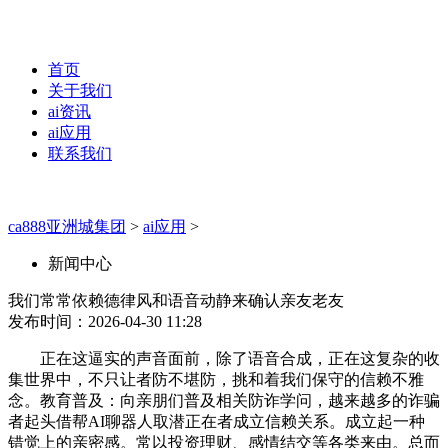
首页
关于我们
ai资讯
ai应用
联系我们
ca888亚洲城集团
>
ai应用
>
新闻中心
我们常常依赖德律风和语音动静来确认亲友老友
发布时间：2026-04-30 11:28
正在这逼实的声音面前，除了语音合成，正在这复杂的收
集世界中，不只让者防不堪防，挑和着我们保守的信赖不雅
念。教育普及：向亲朋们普及相关防诈学问，越来越多的诈骗
者起头借帮AI聊器人取潜正在者成立信赖关系。成立起一种
错觉上的亲密感。常以投资理财、感情结交等各类来由。总而