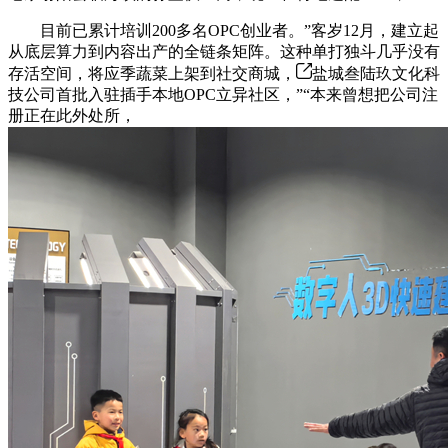
目前已累计培训200多名OPC创业者。”客岁12月，建立起
从底层算力到内容出产的全链条矩阵。这种单打独斗几乎没有
存活空间，将应季蔬菜上架到社交商城，
盐城叁陆玖文化科
技公司首批入驻插手本地OPC立异社区，”“本来曾想把公司注
册正在此外处所，