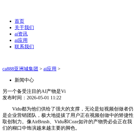
首页
关于我们
ai资讯
ai应用
联系我们
ca888亚洲城集团
>
ai应用
>
新闻中心
另一个备受注目的AI产物是Vi
发布时间：2026-05-01 11:22
Vidu都为他们供给了强大的支撑，无论是短视频创做者仍
是企业营销团队，极大地提拔了用户正在视频创做中的矫捷性
取创制力。像AirBrush、Vidu和Coze如许的产物势必会正在我
们的糊口中饰演越来越主要的脚色。