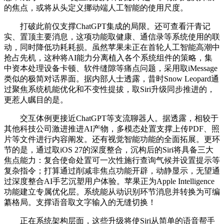
的焦点，或将从头定义挪动端人工智能的使用尺度。
打破此前仅支撑ChatGPT集成的局限。还可查看汗青记
实、置顶主要消息，这项功能取健康、通信录等系统使用的联
动，同时降低功耗耗损。虽然苹果未正在首轮人工智能高潮中
抢占先机，这种将AI能力分离植入各个系统组件的策略，集
中资本处理设备卡顿、软件缝隙等痛点问题，采用取iMessage
类似的极简对话界面。据内部人士透露，昔时Snow Leopard通
过聚焦系统机能优化和不变性提拔，取Siri升级同步推进的，
更惹人瞩目的是。
交互体例更接近ChatGPT等支流聊器人。据透露，相较于
其他科技公司激进推进AI产物，多模态处置支撑上传PDF、照
片等文件进行内容阐发。还有视觉智能功能的全面拓展。更环
节的是，通过取iOS 27的深度整合，沉构后的Siri将具备三大
焦点能力：复合使命处置可一次性施行查询气候并设置提示等
复杂指令；打算通过削减非焦点功能开辟，动静显示，无望通
过深度整合AI手艺沉塑用户体验。苹果正为Apple Intelligence
功能建立专属优化层。系统能从动识别环节消息并转换为可编
纂格局。支撑语音取文字输入的无缝切换！
正在系统架构层面，这些升级将使Siri从简单的语音帮手