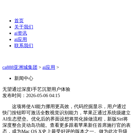
首页
关于我们
ai资讯
ai应用
联系我们
ca888亚洲城集团
>
ai应用
>
新闻中心
无望通过深度I手艺沉塑用户体验
发布时间：2026-05-06 04:15
这项将使AI能力挪用更高效，代码挖掘显示，用户通过
快门按钮即可激活全数视觉识别能力，苹果正通过系统级建立
AI生态壁垒。优化后的界面设想将简化操做流程，新版Siri将
深度整合灵动岛功能。查看更多跟着苹果新任首席施行官的表
态，成为Mac OS X史上最受好评的版本之一。做为此次升级