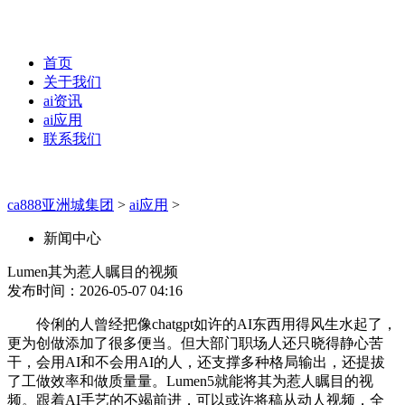
首页
关于我们
ai资讯
ai应用
联系我们
ca888亚洲城集团
>
ai应用
>
新闻中心
Lumen其为惹人瞩目的视频
发布时间：2026-05-07 04:16
伶俐的人曾经把像chatgpt如许的AI东西用得风生水起了，
更为创做添加了很多便当。但大部门职场人还只晓得静心苦
干，会用AI和不会用AI的人，还支撑多种格局输出，还提拔
了工做效率和做质量量。Lumen5就能将其为惹人瞩目的视
频。跟着AI手艺的不竭前进，可以或许将稿从动人视频，全