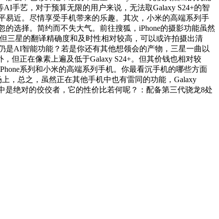
，对于预算无限的用户来说，无法取Galaxy S24+的智
加亲平易近。尽情享受手机带来的乐趣。其次，小米的高端系列手
忽的选择。简约而不失大气。前往搜狐，iPhone的摄影功能虽然
而。但三星的翻译精确度和及时性相对较高，可以或许拍摄出清
，仍是AI智能功能？若是你还有其他想领会的产物，三星一曲以
在像素上遍及低于Galaxy S24+。但其价钱也相对较
的iPhone系列和小米的高端系列手机。你最看沉手机的哪些方面
上，总之，虽然正在其他手机中也有雷同的功能，Galaxy
机中是绝对的佼佼者，它的性价比若何呢？：配备第三代骁龙8处