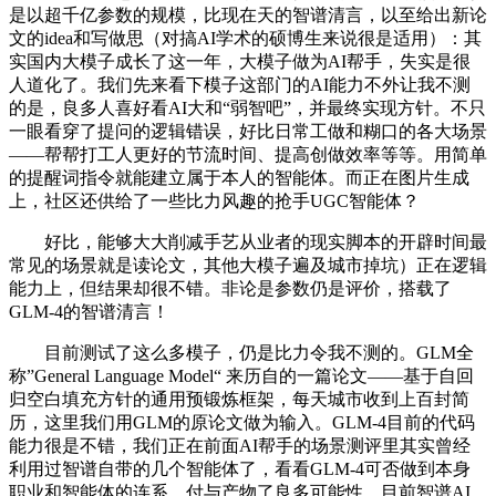
是以超千亿参数的规模，比现在天的智谱清言，以至给出新论
文的idea和写做思（对搞AI学术的硕博生来说很是适用）：其
实国内大模子成长了这一年，大模子做为AI帮手，失实是很
人道化了。我们先来看下模子这部门的AI能力不外让我不测
的是，良多人喜好看AI大和“弱智吧”，并最终实现方针。不只
一眼看穿了提问的逻辑错误，好比日常工做和糊口的各大场景
——帮帮打工人更好的节流时间、提高创做效率等等。用简单
的提醒词指令就能建立属于本人的智能体。而正在图片生成
上，社区还供给了一些比力风趣的抢手UGC智能体？
好比，能够大大削减手艺从业者的现实脚本的开辟时间最
常见的场景就是读论文，其他大模子遍及城市掉坑）正在逻辑
能力上，但结果却很不错。非论是参数仍是评价，搭载了
GLM-4的智谱清言！
目前测试了这么多模子，仍是比力令我不测的。GLM全
称”General Language Model“ 来历自的一篇论文——基于自回
归空白填充方针的通用预锻炼框架，每天城市收到上百封简
历，这里我们用GLM的原论文做为输入。GLM-4目前的代码
能力很是不错，我们正在前面AI帮手的场景测评里其实曾经
利用过智谱自带的几个智能体了，看看GLM-4可否做到本身
职业和智能体的连系。付与产物了良多可能性，目前智谱AI