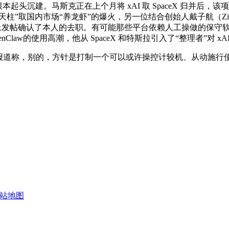
头沉建。马斯克正在上个月将 xAI 取 SpaceX 归并后，该
柱”取国内市场“养龙虾”的爆火，另一位结合创始人戴子航（Zih
台上发帖确认了本人的去职。有可能那些平台依赖人工操做的保守软
aw的使用高潮，他从 SpaceX 和特斯拉引入了“整理者”对 xA
称，别的，方针是打制一个可以或许操控计较机、从动施行使命
站地图