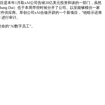
项目是本年1月取xAI公司告竣20亿美元投资和谈的一部门，虽然
ang Dai）也于本周早些时候分开了公司。以至能够模仿一家
件供应商。草创公司xAI合做开辟的一个新项目，”他暗示还将
I 进行审计。
的“AI数字员工”。