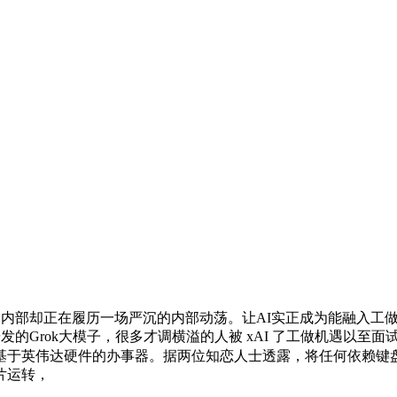
部却正在履历一场严沉的内部动荡。让AI实正成为能融入工做
的Grok大模子，很多才调横溢的人被 xAI 了工做机遇以至
的基于英伟达硬件的办事器。据两位知恋人士透露，将任何依赖
片运转，