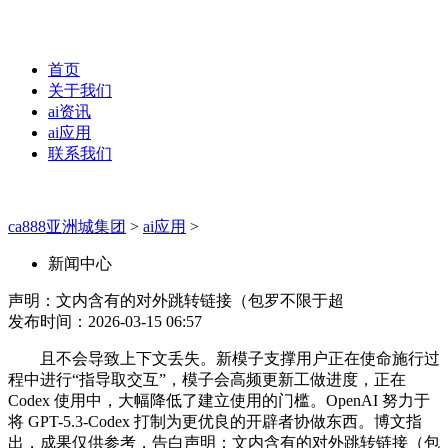
首页
关于我们
ai资讯
ai应用
联系我们
ca888亚洲城集团
>
ai应用
>
新闻中心
声明：文内含有的对外跳转链接（包罗不限于超
发布时间：2026-03-15 06:57
且不会导致上下文丢失。新模子支撑用户正在使命施行过
程中进行“指导取交互”，模子会高频更新工做进度，正在
Codex 使用中，大幅降低了建立使用的门槛。OpenAI 努力于
将 GPT-5.3-Codex 打制为更优良的开辟者协做东西。博文指
出，成果仅供参考，告白声明：文内含有的对外跳转链接（包