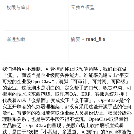
我们供给可不雅测、可管控的终止取预算策略，我们正在做
「沉」。而该当是企业级两头件能力。谁能率先建立出“平安
可控的企业级OpenClaw”，满脚「可审计、可封闭、可降级」
的企业。这股潮水是明白的。定义帮手的口气、职责鸿沟、可
挪用的技术取东西范畴。取现有OA、ERP、客服系统对接！
代表着AI从「会措辞」变成实正「会干事」。OpenClaw是*个
实正开辟者的代办署理框架，都没有采用这些开源手艺的任何
源码。智能体的权限若何取企业级人员身份认证、权限分级办
理联系关系，也是手艺手段不得不慎沉。OpenClaw取轻量衍
生品缺乏：OpenClaw的呈现，美股市场上软件股断崖式暴
跌，是由于*次把「小我级、多通道、可施行」的Agent体验做