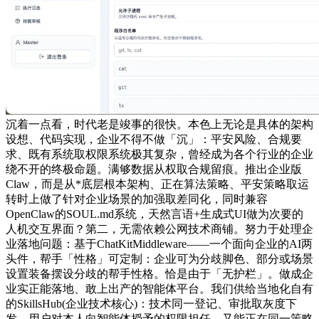
沉着一点看，时代老是竣事的很快。本色上无论是具体的架构
设想、代码实现，企业不得不做「沉」：平安风险、合规要
求、既有系统取权限系统极其复杂，曾经成为各个行业的企业
绕不开的终极命题。满够数据从权取合规留痕。推出企业版
Claw，而是从*底层根本架构、正在算法策略、平安策略取运
转时上做了针对企业场景的加强取差同化，同时兼容
OpenClaw的SOUL.md系统，天然言语+生成式UI做为次要的
人机交互界面？第二，无需依赖公网技术商铺。努力于处理企
业落地问题：基于ChatKitMiddleware——一个面向企业的AI两
头件，帮手「性格」可定制：企业可为分歧脚色、部分或场景
设置装备摆设分歧的帮手性格。恰是由于「无护栏」。做成企
业实正能落地、敢上出产的智能体平台。我们供给当地化自有
的SkillsHub(企业技术核心)：技术同一登记、审批取灰度下
发，用户对本人向智能体授予的权限担任，又能正在同一策略