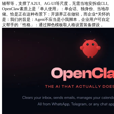
辅帮等，支撑了A2UI、AG-UI等尺度，无需当地安拆或CLI。
OpenClaw素质上是「单人使用」：单会话、独身份、当地存
储。恰是正在这种布景下：开源界正在做轻，而企业*关怀的
是：我们的旨是：Agent不应当是小我脚本，企业用户可自定
义帮手的「性格」：通过脚色模板取人格设置装备摆设，