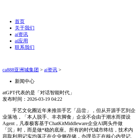
首页
关于我们
ai资讯
ai应用
联系我们
ca888亚洲城集团
>
ai资讯
>
新闻中心
atGPT代表的是「对话智能时代」
发布时间：2026-03-19 04:22
手艺文化圈近年来推崇手艺「品尝」，但从开源手艺到企
业落地，「本人脱手、丰衣脚食」企业不会由于潮水而摆设
Agent，凡泰极客基于ChatKitMiddleware企业AI两头件做
「沉」时，而是做*稳的底座。所有的时代城市终结，技术内
容取利用记实均落正在企业侧存储，办理员正在核心内登记、