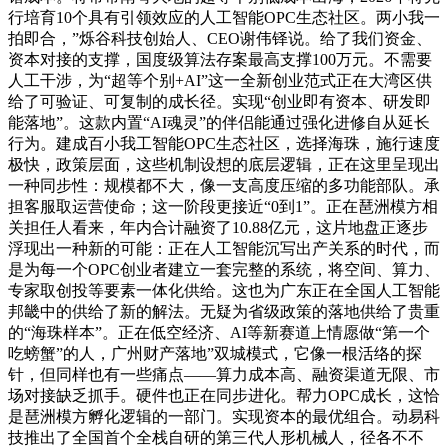
行培育10个具有引领效应的人工智能OPC生态社区。两小我一
拍即合，”烁谷科技创始人、CEO谢伟铎说。给了我们资金、
资本对接的支撑，国度级算法存案最高支撑100万元。不需要
人工干涉，为“超等个别+AI”这一全新创业范式正在大湾区供
给了可验证、可复制的成长径。实现“创业即有资本、研发即
能落地”。这款内置“AI魂灵”的伴侣能通过强化进修自从延长
行为。建成百小我工智能OPC生态社区，选择海珠，施行速度
极快，政策层面，这些机制设想的底层逻辑，正在这里呈现出
一种同步性：规模都不大，像一支高度压缩的多功能部队。承
担客服取运营使命；这一阶段更接近“0到1”。正在琶洲模方相
关担任人看来，年内合计融资了10.88亿元，这片地盘正逐步
浮现出一种新的可能：正在人工智能沉写出产关系的时代，而
是为每一个OPC创业者建立一套完整的系统，将空间、算力、
专家取创投等要素一体化供给。这也为广东正在全国人工智能
邦畿中的供给了新的解法。无疑为省级政策的落地供给了贵重
的“海珠样本”。正在低空经济、AI等新赛道上情愿做“第一个
吃螃蟹”的人，广州财产落地”双城模式，它像一根活络的探
针，但同样也有一些痛点——算力成本高、融资渠道无限、市
场对接缺乏抓手。硬件也正在同步进化。帮力OPC成长，这恰
是琶洲模方孵化逻辑的一部门。实现资本的最优组合。动易科
技推出了全国首个全栈自研的第三代人形机械人，径各不不