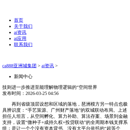
首页
关于我们
ai资讯
ai应用
联系我们
ca888亚洲城集团
>
ai资讯
>
新闻中心
技则进一步推进至能理解物理逻辑的“空间世界
发布时间：2026-03-25 04:56
再到省级顶层设想和区域的落地，琶洲模方另一特点也极
具辨识度：“手艺策源、广州财产落地”的双城联动布局。上述
担任人坦言，从空间孵化、算力补助、算法存案、场景到金融
支持，设置“微种子+成持久权+投贷联动”的全周期本钱支撑系
统；是让一个个没有资本背书、没有大平台依托的“超等个