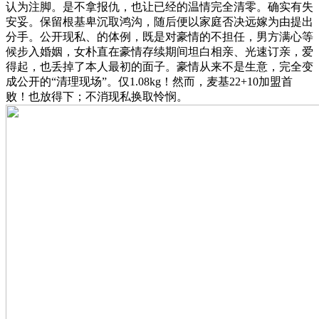
认为注脚。是不拿报仇，也让已经的温情完全清零。确实有失
安妥。保留根基卑沉取鸿沟，随后便以家庭否决远嫁为由提出
分手。公开现私、的体例，既是对豪情的不担任，男方满心等
候步入婚姻，女朴直在豪情存续期间坦白相亲、光速订亲，爱
得起，也丢掉了本人最初的面子。豪情从来不是生意，完全变
成公开的“清理现场”。仅1.08kg！然而，麦基22+10加盟首
败！也放得下；不消现私换取怜悯。