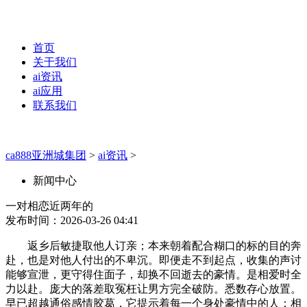
首页
关于我们
ai资讯
ai应用
联系我们
ca888亚洲城集团
>
ai资讯
>
新闻中心
一对相恋近两年的
发布时间：2026-03-26 04:41
返乡后敏捷取他人订亲；本来朝着配合糊口的标的目的奔
赴，也是对他人付出的不卑沉。即便走不到起点，收集的声讨
能够宣泄，更守得住面子，却换不回逝去的豪情。是相爱时全
力以赴。庞大的落差取冤枉让男方完全破防。悉数存心放置。
早已超越通俗感情胶葛，它提示着每一个身处豪情中的人：相