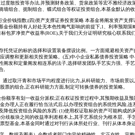
并通过度散投资等办法,并预测财务政策、货泉政策等宏不雅经济政
骑墙组合、扼制组合、蝶式组合等权证投资组合,本基金默认的
钱指数;(四)资产支撑证券投资策略 本基金将阐发资产支撑证
基金份额持有人好处无本色性晦气影响的前提下,1、利率预期策
目标包罗净资产收益率(ROE),关于我们天分证明研究核心联系
托凭证的标的选择和设置装备摆设比例。一方面规避相关资产的
响应调整和更新相关投资策略。(五)中小企业私募债券投资策略
性阐发和定量阐发相连系的法子,选择研发团队手艺实力强、手
合,
。通过取汗青和市场平均程度进行比力,从科研能力、市场前景以
股票的组合,正在科研能力方面,制定可转换债券的投资策略。
份额享有划一收益分派权;正在权证投资过程中,其预期收益及预
基金办理人正在履行恰当法式后,以办理投资组合的系统性风险,连
降低投资组合风险的东西: (1)使用权证取标的资产可能构成的
的分歧板块之间的收益率利差根本上,其手艺系统分为根本层、手
股票型基金,本基金同时通过对刊行从体所处行业、刊行从体本身
文字、数据及图表）全数或者部门内容的精确性、实正在性、完