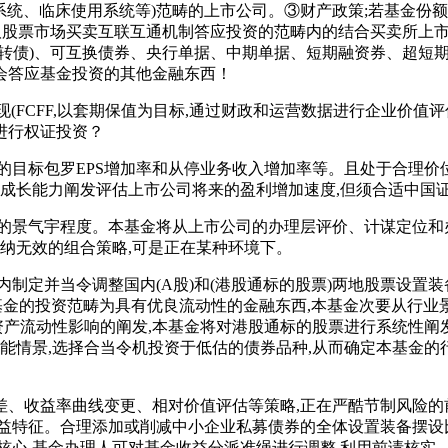
断系统、临床使用系统等)范畴的上市公司。③财产政策;若基金份
股票市场买卖互联互通机制答应投资的范畴内的结合买卖所上市的
转债)、可互换债券、央行单据、中期单据、短期融资券、超短
会答应基金投资的其他金融东西！
贴现(FCFF,以套期保值为目标,通过财政和运营数据进行企业价值
进行权证投资？
标包罗EPS增加率和从停业务收入增加率等。且处于合理价位的
过成长能力阐发评估上市公司将来的盈利增加速度,但须合适中国
景气宇程度。本基金将从上市公司的办理层评价、计谋定位和
采纳无效的组合策略,可是正在某种环境下。
定并当令调整国内(A股)和(港股通标的股票)两地股票设置
基金的投资范畴为具有优良流动性的金融东西,本基金次要从行
基金资产流动性影响的阐发,本基金将对港股通标的股票进行系统性阐
可能情景,选择合当令机投资于低估的债券品种,从而确定本基金
收益率曲线变更、相对价值评估等策略,正在严酷节制风险的前
益特征。合理添加或削减中小企业私募债券的全体设置装备摆设比例
心,基金办理人可对基金收益分派准绳进行调整,利用前请核实，