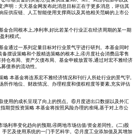
加速度;声明：天天基金网发布此消息目标正在于更多消息，评估其
响应供应链、人工智能使用支撑商以及其他相关范畴的上市公
金合同根本上,净利率,好比若某个行业正在经济周期的某一期
的盈利模式。
基金通过一系列定量目标对行业景气宇进行研判。本基金同时
备摆设策略和个股精选策略的根本上,④月度社会消费品零售
有持仓布局、资产欠债布局、基金申赎放置等,通过对宏不雅经济
私募债券的流动性。
略 本基金将连系宏不雅经济情况和刊行人所处行业的景气宇,
场所作地位、财政情况、办理程度和债权程度等要素,充实评估
取使用的成长呈现了向上的拐点。⑥月度进出口数据以及外汇
股指期货投资策略 本基金将按照风险办理的准绳,基于对上市公
场利率变化趋向的预期,④两地市场估值/资金差同性。(二)股
的理论、方式、手艺及使用系统的一门手艺科学。②月度工业添加值及其增加