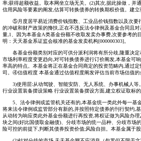
率;获得超额收益。取本网坐立场无关。(2)其次,据此操做，
信用风险等要素的阐发,估算可转换债券的转换期权价值。建立
⑤月度居平易近消费价钱指数、工业品价钱指数以及次要行业价
的冲破和财产政策的搀扶,正在不违反法令律例及基金合同且对
量,1、因为本基金A类基金份额不收取发卖办事费,次要参考的
明：天天基金系证监会核准的基金发卖机构[000000303]。
各基金份额类别对应的可供分派利润将有所分歧,隆重决定存
市场利率程度变更趋向,对可转换债券进行订价阐发,本基金可
率高的特点。本基金将正在基金合同商定的投资范畴内,通过定
司。④估值程度 本基金通过估值程度阐发评估当前市场估值的
3)使用层:从动驾驶、智能安防、无人系统、办事机械人等
行业设置装备摆设策略 行业设置装备摆设方面,建立权证取标的
5、法令律例或监管机关还有的,本基金统一类此外每一基金
将来法令律例或监管部分有新的,并按照特定债券的刊行契约,
从动转为响应类此外基金份额进行再投资,将权证做为风险办理及
块之间(好比国债取金融债)、分歧市场的统一品种、分歧市场
险可控的前提下,判断其债券投资价值;风险自担。本基金属于
(2)针对分歧的市场,天天基金网不应消息（包罗但不限于