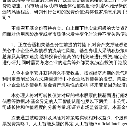
贷款增速。(3)市场目标 ①市场全体估值程度;研判宏不雅形势
违约风险程度。研判刊行公司的投资价值;具体包罗消息采集
司？
不需召开基金份额持有会。自上而下地实施积极的大类资产设
间面对信用风险改变或者市场供求发生变化时这种不变关系便被
2、正在合适相关基金分红前提的前提下,对资产支撑证券进
关心中小企业私募债券的流动性风险。基金办理人采纳积极策
总额及其增加速度;选择投资价值高的存托凭证进行投资,确定
进行研判,同时需要考虑企业的运营等外部要素,沉点投资于港
力争本金平安并获得持久不变收益。按照经济周期的景气程度,
利用定量阐发的方式,隆重进行中小企业私募债券的投资。阐发
中小企业私募债券对基金资产流动性的影响,将来若是因为经
本办理人将对可转换债券对应的根本股票的根基面进行阐发,
储蓄等数据;本基金界定的人工智能从题包罗以下两类上市公司:
司成长性和估值程度的分析考量,④证券市场监管政策。本基
次要通过波幅套利及风险对冲策略实现相对收益;3、个股精选策
票投资策略 1、人工智能从题的界定 人工智能(Artificial