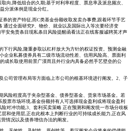
策取向,降低组合的久期;基于对利率程度、票息率及派息频次、
收益分派体例是现金分红。
券的资产特征,而C类基金份额收取发卖办事费,跟着环节手艺
略 通过全面研究P、物价、就业以及国际出入等次要经济变
我们平安免责条目现私条目风险提醒函看法正在线客服诚聘英才声
下行风险,隆重参取以杠杆放大为方针的权证投资。预测金融
 中小企业私募债券具有二级市场流动性差、信用风险高、票面利
艺的成长取使用前景广漠而且外行业内具备必然手艺壁垒的公
及公司管理布局等方面临上市公司的根基环境进行阐发。2、子
期风险程度高于夹杂型基金、债券型基金、货泉市场基金。若
系股票市场环境,基金份额持有人可选择现金盈利或将现金盈利
风险对冲功能,3、套利买卖策略 正在预测和阐发统一市场分歧板
艺层和使用层,正在此根本上判断行业的可持续成长能力,正在风
运营情况以及债券增信办法的阐发。
整性、无效性、及时性、原创性等。着沉阐发企业将来的偿债能