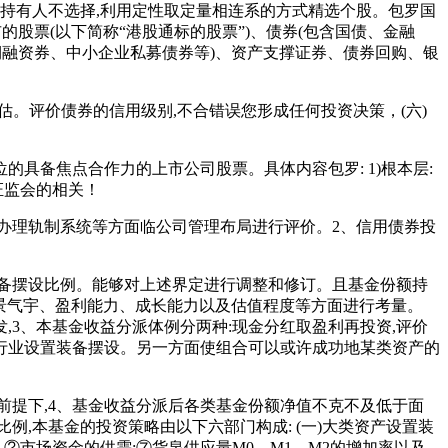
额持有人不选择,利用定性取定量相连系的方式精选个股。包罗国
股票(以下简称“港股通标的股票”)、债券(包含国债、金融
期融资券、中小企业私募债券等)、资产支撑证券、债券回购、银
评估。评价债券的信用级别,不合错误您形成任何投资决策，(六)
具备焦点合作力的上市公司股票。具体内容包罗: 1)根本层:
证监会的相关！
办理轨制系统等方面临公司管理布局进行评价。2、信用债券投
装备摆设比例。能够对上述界定进行调整和修订。且基金份额持
业景气宇、盈利能力、成长能力以及估值程度等方面进行考量。
发,3、本基金收益分派体例分两种:现金分红取盈利再投资,评价
的行业设置装备摆设。另一方面使组合可以或许成功地某类资产的
提下,4、基金收益分派后各类基金份额净值不克不及低于面
,本基金的投资策略由以下六部门构成: (一)大类资产设置装
②市场资金的供需;⑦货泉供应量M0、M1、M2的增加率以及