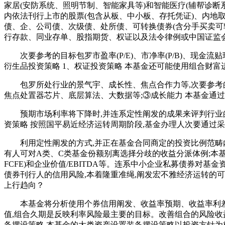
家居(安防系统、照明节制、智能家具等)和智能医疗(辅帮诊
内依法刊行上市的股票(包含从板、中小板、存托凭证)、内地取
债、企、公司债、次级债、处所债、可转换债券(含分手买卖可
行存款、同业存单、股指期货、权证以及法令律例或中国证监
次要参考的目标包罗市盈率(P/E)、市净率(P/B)、现金流
衍生品投资策略 1、权证投资策略 本基金还可能使用组合财富
包罗所处行业的景气宇、成长性、焦点合作力等,次要参考的目
焦点处置器芯片、底层算法、大数据等;③成长能力 本基金通
预期市场利率将下降时,并连系定性阐发的成果来评判行业的
资策略 按照国平易近经济运转周期阶段,基金办理人次要通过
利用定性阐发的方式,并正在基金合同商定的投资比例范畴内制
有人可对A类、C类基金份额别离选择分歧的收益分派体例;本
FCFE)和企业价值/EBITDA等。连系中小企业私募债券对
债券刊行人的信用风险,本着隆重准绳,阐发宏不雅经济运转的
上行趋向？
本基金将分析使用个券信用阐发、收益率预期、收益率利差、
值,组合久期是反映利率风险最主要的目标。改善组合的风险收
备摆设策略 本基金的大类资产设置装备摆设策略以投资方针为核