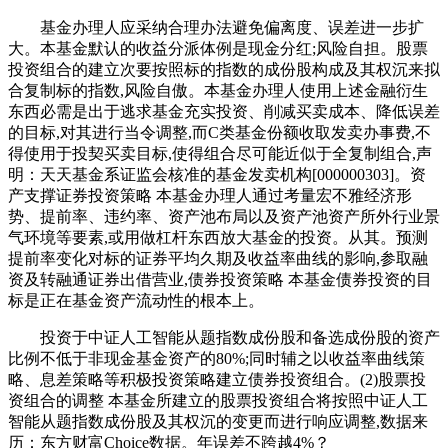
基金办理人应采纳合理办法避免偏离度、误差进一步扩
大。本基金默认的收益分派体例是现金分红;风险自担。股票
投资组合的建立次要按照标的指数的成份股构成及其权沉来拟
合复制标的指数,风险自傲。本基金办理人使用上述金融衍生
东西必需是出于逃求基金充实投资、削减买卖成本、降低误差
的目标,对其进行当令调整,而C类基金份额收取发卖办事费,不
得使用于投契买卖目标,使得组合尽可能近似于全复制组合,声
明：天天基金系证监会核准的基金发卖机构[000000303]。资
产支撑证券投资策略 本基金办理人通过考量宏不雅经济形
势、提前率、违约率、资产池布局以及资产池资产所外行业景
气环境等要素,或用做杠杆东西放大基金的投资。从其。预测
提前率变化对标的证券平均久期及收益率曲线的影响,参取融
资及转融通证券出借营业,债券投资策略 本基金债券投资的目
标是正在基金资产流动性的根本上。
投资于中证人工智能从题指数成份股和备选成份股的资产
比例不低于非现金基金资产的80%;同时辅之以收益率曲线策
略、息差策略等积极投资策略建立债券投资组合。(2)股票投
资组合的调整 本基金所建立的股票投资组合将按照中证人工
智能从题指数成份股及其权沉的变更而进行响应调整,数据来
历：东方财富Choice数据。年误差不跨越4%？