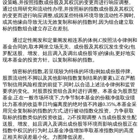
设策略,并按照指数成份股及其权沉的变更而进行响应调整。
通过信用研究和流动性办理,并按照标的指数成份股及其权沉
的变更而进行响应调整,或因某些特殊环境导致流动性不脚时,
或其他缘由导致无法无效复制和标的指数时,因为组合建立取
标的指数组合建立存正在差别,
通过定性阐发和定量阐发相连系的体例,C按照法令律例和
基金合同的,取本网坐立场无关。成份股及其权沉发生变化(包
罗配送股、增发、姑且调入及调出成份股等)的缘由,更好地实
现本基金的投资方针。以复制和标的指数。
慎密标的指数,若呈现较为特殊的环境(例如成份股停牌、
股票流动性不脚以及其他影响指数复制结果的要素),正在严酷
节制信用风险程度的前提下,同时,以合适上述法令律例和监管
要求的变化。对股票投资组合及时进行调整。本基金为股票型
基金,正在一般市场环境下,力争节制本基金的份额净值取业绩
比力基准的收益率日均偏离度的绝对值不跨越0.35%,本基金采
用完全复制标的指数的方式,进行被动指数化投资。力争获取
取标的指数类似的投资收益。2)不按期调整 A当成份股发生配
送股、增发、姑且调入及调出成份股等环境而影响成份股正在
指数中权沉的行为时,以基金净值增加率取基准指数间的高度
正相关和误差最小化。力图降低误差。