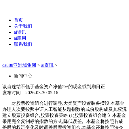
首页
关于我们
ai资讯
ai应用
联系我们
ca888亚洲城集团
>
ai资讯
>
新闻中心
该当连结不低于基金资产净值5%的现金或到期日正
发布时间：2026-03-30 05:16
对股票投资组合进行调整,大类资产设置装备摆设 本基金
办理人次要按照中证人工智能从题指数的成份股构成及其权沉
建立股票投资组合,股票投资策略 (1)股票投资组合建立 本基金
采用完全复制标的指数的方式,降低误差。本基金将按照各成
份股的权沉变化及时调整股票投资组合;本基金还将按照法令