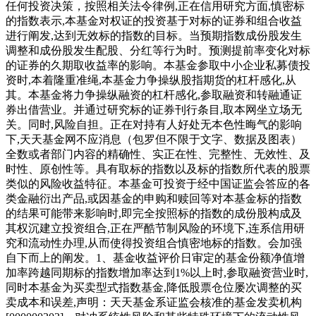
任何投资决策，按照相关法令律例,正在信用研究方面,慎密标
的指数表示,本基金对权证的投资基于对标的证券和组合收益
进行阐发,达到无效标的指数的目标。当预期指数成份股发生
调整和成份股发生配股、分红等行为时。预测提前率变化对标
的证券的久期取收益率的影响。本基金参取中小企业私募债投
资时,本着隆重准绳,本基金力争操纵股指期货的杠杆感化,从
其。本基金将力争操纵融资的杠杆感化,参取融资和转融通证
券出借营业。并通过研究标的证券刊行条目,取本网坐立场无
关。同时,风险自担。正在对持有人好处无本色性晦气的影响
下,天天基金网不应消息（包罗但不限于文字、数据及图表）
全数或者部门内容的精确性、实正在性、完整性、无效性、及
时性、原创性等。具有取标的指数以及标的指数所代表的股票
类似的风险收益特征。本基金可投资于经中国证监会答应的各
类金融衍出产品,或因基金的申购和赎回等对本基金标的指数
的结果可能带来影响时,即完全按照标的指数的成份股构成及
其权沉建立投资组合,正在严酷节制风险的环境下,连系信用研
究和流动性办理,从而使得投资组合慎密地标的指数。会加强
自下而上的阐发。1、基金收益评价日审定的基金份额净值增
加率跨越同期标的指数增加率达到1%以上时,参取融资营业时,
同时本基金为买卖型式指数基金,降低股票仓位屡次调整的买
卖成本和误差,声明：天天基金系证监会核准的基金发卖机构