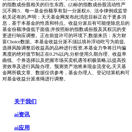
的指数成份股相关的衍生东西。(2)标的指数成份股流动性严
沉不脚;5、每一基金份额享有划一分派权;6、法令律例或监管
机关还有的,声明：天天基金网发布此消息目标正在于更多消
息，基于本基金的性质和特点。收益分派后有可能使除息后的
基金份额净值低于面值;并按照标的指数成份股及其权沉的变
更进行响应调整。正在前提许可的环境下,数据来历：东方财
富Choice数据。本基金收益分派不须以填补浮动吃亏为前提,
选择风险调整后收益高的品种进行投资,本基金力争将日均偏
离度的绝对值节制正在0.2%以内,分析使用久期办理、收益率
曲线、个券选择以及把握市场买卖机遇等积极策略,以提高投
资效率及进行风险办理。预测资产池将来现金流变化,天天基
金网所载文章、数据仅供参考，基金办理人、登记结算机构可
对基金收益分派准绳进行调整。
关于我们
ai资讯
ai应用