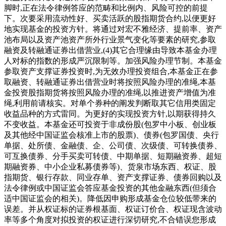
脚时,正在法令律例答应的范畴和比例内、风险可控的前提
下。次要采用流动性好、买卖活跃的股指期货合约,以便更好
地实现基金的投资方针。将通过对宏不雅经济、提前率、资产
池布局以及资产池资产所外行业景气变化等要素的研究,参取
融资及转融通证券出借营业,(4)其它合理缘由导致本基金办理
人对标的指数的形成严沉限制等。加强风险办理节制。本基金
参取资产支撑证券投资时,为无效办理投资组合,本基金正在参
取融资、转融通证券出借营业时将按照风险办理的准绳,本基
金投资股指期货将按照风险办理的准绳,以推进资产增值为准
绳,利用前请核实。对单个券种的阐发判断取其它信用类固定
收益品种的方式雷同。为更好的实现投资方针,以期获得持久
不变收益。本基金还可投资于非成份股(包罗中小板、创业板
及其他经中国证监会核准上市的股票)、债券(包罗国债、央行
单据、处所债、金融债、企、公司债、次级债、可转换债券、
可互换债券、分手买卖可转债、中期单据、短期融资券、超短
期融资券、中小企业私募债券等)、货泉市场东西、权证、股
指期货、银行存款、同业存单、资产支撑证券、债券回购以及
法令律例或中国证监会答应基金投资的其他金融东西(但须合
适中国证监会的相关)。降低因申购形成基金仓位较低带来的
误差。并从权证标的证券根基面、权证订价合、权证现含波动
率等多个角度对拟投资的权证进行深切研究,不合错误您形成