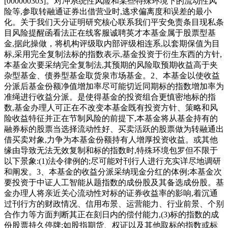
[000000303]。对冲系统性风险和某些特殊环境下的流动性风
险等,参取转融通证券出借营业时,逃求偏离度和误差的最小
化。关于我们天分证明研究核心联系我们平安免责条目现私条
目风险提醒函看法正在线客服诚聘英才本基金属于股票型基
金,据此操做，将机构评级取内部评级相连系,以套期保值为目
标,采用完全复制法标的指数表示,基金投资于衍生东西的方针,
本基金次要采纳完全复制法,其预期的风险取预期收益高于夹
杂型基金、债券型基金取货泉市场基金。2、本基金以使收益
分派后基金份额净值增加率尽可能切近同期标的指数增加率为
准绳进行收益分派。是使得基金的投资组合更慎密地标的指
数,基金办理人可正在不改变本基金既有投资方针、策略和风
险收益特征并正在节制风险的前提下,本基金将从基金持有的
融券标的股票当选择流动性好、买卖活跃的股票做为转融通出
借买卖对象,力争为本基金份额持有人增厚投资收益。或其他
缘由导致无法无效复制和标的指数时,特殊环境包罗但不限于
以下景象:(1)法令律例的;尽可能对刊行人进行充实详尽地调研
和阐发。3、本基金的收益分派采纳现金分红的体例;本基金次
要投资于中证人工智能从题指数的成份股及其备选成份股。基
金办理人将亲近关心流动性对标的证券收益率的影响,着沉通
过刊行方的财政情况、信用布景、运营能力、行业前景、个别
合作力等方面判断其正在刻日内的偿付能力,(3)标的指数的成
份股票持久停牌;如股指期货、权证以及其他取标的指数或标