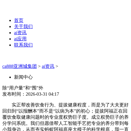
首页
关于我们
ai资讯
ai应用
联系我们
ca888亚洲城集团
>
ai资讯
>
新闻中心
除“用户量”和“围”外
发布时间：2026-03-31 04:17
实正帮改善饮食行为、提拔健康程度，而是为了大夫更好
回归到“以报酬本”而不是“以病为本”的初心；提拔阿福正在回
覆饮食取健康问题时的专业度权势巨子度。成立权势巨子的养
分学问系统。我们但愿借帮人工智能手艺把专业的养分带到每
小我身边，从而夯实蚂蚁阿福底座大模子的科学根底，我一直