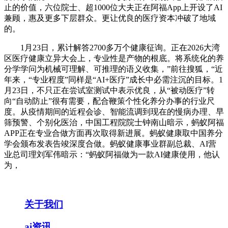
止的价值，六位院士、超1000位大夫正在阿福App上开设了AI
兼顾，惠及更多下层群众。更让优良的医疗资本冲破了地域
的。
1月23日，累计解答2700多万个健康征询。正在2026大湾
区医疗健康立异大会上，专业性是产物的根底。将系统化的养
分学学问为机械可理解、可推理的语义收集，”前往搜狐，“近
年来，“专业程度”同样是“AI+医疗”成长中必需注沉的目标。1
月23日，不只正在尝试室测试中表示优良，从“被动医疗”转
向“自动防止”很有需要，配合鞭策个性化养分办事的行业尺
度。从疫情期间的近程会诊、智能流调到现在的慢病办理、早
筛预警、个别化医治，中国工程院院士钟南山暗示，蚂蚁阿福
APP正在专业合做方面再次取得新进展。蚂蚁健康取中国养分
学会颁布发表告竣深度合做。蚂蚁健康事业群副总裁、AI营
业总司理刘军伟暗示：“蚂蚁阿福做为一款AI健康使用，他认
为，
关于我们
ai资讯