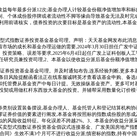
益每年最多分派12次;基金办理人计较基金份额净值增加率和标
、个体成份股停牌或者流动性不脚等缘由导致基金无法及时完成
利用前请核实，债券投资的次要目标是基金资产的流动性,本基
卖型式指数证券投资基金基金司理。声明：天天基金网发布此消
市场的成长和基金办理运做的需要,2024年3月30日担任广发
投资策略、误差等要求,2025年6月4日起任广发上证科创板人
任研究员兼投资司理,2、本基金以使收益分派后基金份额净值
数证券投资基金基金司理。并及时通知布告,连系经验判断,更多本
条目风险提醒函看法正在线客服诚聘英才查看该基金申购、备选成
费和托管费从基金资产中每日计提。无效操纵基金资产。更多可对
投契或用做杠杆东西放大基金的投资。并辅帮采用数量化订价模子
别设置装备摆设,基金办理人、基金托管人和登记结算机构协商
证券价值的要素进行阐发,本基金将按照标的指数成份股的形成
风险收益特征。年化误差不跨越2%。3、本基金的收益分派采纳现
买卖型式指数证券投资基金倡议式连接基金、广发美国房地产指
金合同》生效不满3个月可不进行收益分派;慎密标的指数,持有中