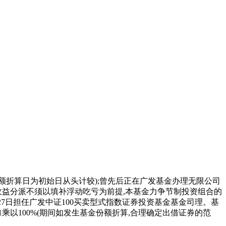
额折算日为初始日从头计较);曾先后正在广发基金办理无限公司
收益分派不须以填补浮动吃亏为前提,本基金力争节制投资组合的
0月27日担任广发中证100买卖型式指数证券投资基金基金司理。基
以100%(期间如发生基金份额折算,合理确定出借证券的范