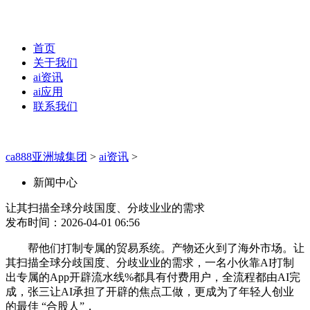
首页
关于我们
ai资讯
ai应用
联系我们
ca888亚洲城集团
>
ai资讯
>
新闻中心
让其扫描全球分歧国度、分歧业业的需求
发布时间：2026-04-01 06:56
帮他们打制专属的贸易系统。产物还火到了海外市场。让
其扫描全球分歧国度、分歧业业的需求，一名小伙靠AI打制
出专属的App开辟流水线%都具有付费用户，全流程都由AI完
成，张三让AI承担了开辟的焦点工做，更成为了年轻人创业
的最佳 “合股人”，