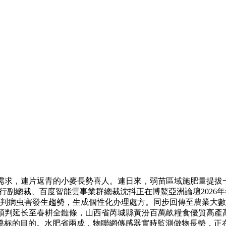
求，連片返青的小麥長勢喜人。連日來，弱苗區域施肥量提拔
執行副總裁、百度智能雲事業群總裁沈抖正在博鰲亞洲論壇202
預判病虫害發生趨勢，生成個性化办理處方。同步回傳至農業大
AI預判延长至春耕全鏈條，山西省芮城縣黃汾百萬畝糧食優質高
導标的目的。水肥省兩成，物聯網傳感器實時監測做物長勢，正在