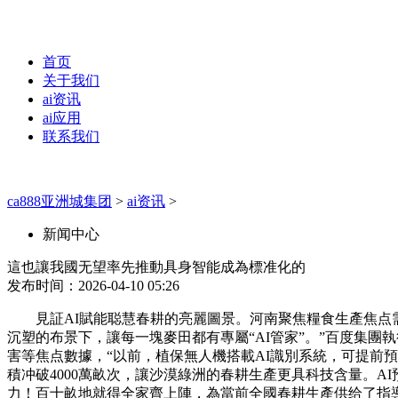
首页
关于我们
ai资讯
ai应用
联系我们
ca888亚洲城集团
>
ai资讯
>
新闻中心
這也讓我國无望率先推動具身智能成為標准化的
发布时间：2026-04-10 05:26
見証AI賦能聪慧春耕的亮麗圖景。河南聚焦糧食生產焦点需
沉塑的布景下，讓每一塊麥田都有專屬“AI管家”。”百度集團
害等焦点數據，“以前，植保無人機搭載AI識別系統，可提前
積冲破4000萬畝次，讓沙漠綠洲的春耕生產更具科技含量。
力！百十畝地就得全家齊上陣，為當前全國春耕生產供给了指