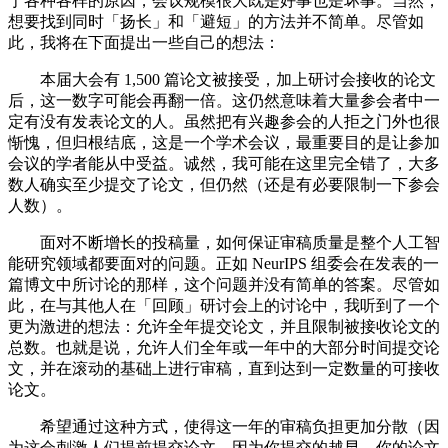
于各种各样的原因，会议规模很大既是好事也是坏事。当然，
想要找到同时「扬长」和「避短」的方法并不简单。尽管如
此，我将在下面提出一些自己的想法：
本届大会有 1,500 篇论文被接受，加上研讨会接收的论文
后，这一数字可能会再翻一倍。这仍然意味着大量参会者中一
定有没有发表论文的人。虽然把有兴趣参会的人拒之门外也很
惭愧，但归根结底，这是一个学术会议，最重要目的是让参加
会议的学者能从中受益。诚然，我可能在这里完全错了，大多
数人确实至少提交了论文，但仍然（还是有必要限制一下参会
人数）。
面对不断增长的投稿量，如何保证审稿质量是整个人工智
能研究领域都要面对的问题。正如 NeurIPS 组委会在发表的一
篇博文中所讨论的那样，这个问题并没有简单的答案。尽管如
此，在与其他人在「回顾」研讨会上的讨论中，我听到了一个
更为激进的想法：允许全年提交论文，并且限制被接收论文的
总数。也就是说，允许人们全年或一年中的大部分时间提交论
文，并在滚动的基础上进行审稿，直到达到一定数量的可接收
论文。
希望通过这种方式，使得这一年的审稿负担更加分散（因
为这会刺激人们提前提交论文，因为你提交的越早，你的论文