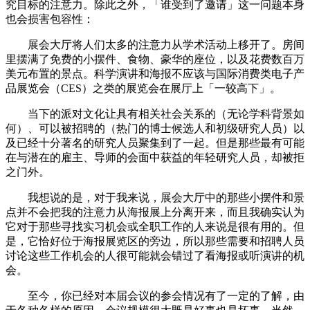
究目标的注意力。除此之外，「谁受到了邀请」这一问题本身
也会损害包容性：
展会大厅将人们太多的注意力从学术活动上移开了。房间
里摆满了免费的小摆件、食物、豪华的座位，以及花费数百万
美元布置的景点。科学演讲和海报不应该与国际消费类电子产
品展览会（CES）之类的展览会在展厅上「一较高下」。
当下的派对文化让具有相关社会关系的（无论学科背景如
何）、可以被招聘的（热门的博士候选人和初级研究人员）以
及已经十分著名的研究人员聚集到了一起。但是那些最有可能
在与潜在的雇主、导师的会面中获益的年轻研究人员，却被拒
之门外。
我想说的是，对于我来说，展会大厅中的那些小摆件和景
点并不会把我的注意力从海报展上分离开来，而且我确实认为
它对于那些寻找实习机会或全职工作的人来说是很有用的。但
是，它恰好位于海报展览区的旁边，所以那些需要和招聘人员
讨论这些工作机会的人很可能就会错过了看海报或听演讲的机
会。
至今，你已经对本届会议的参会情况有了一定的了解，由