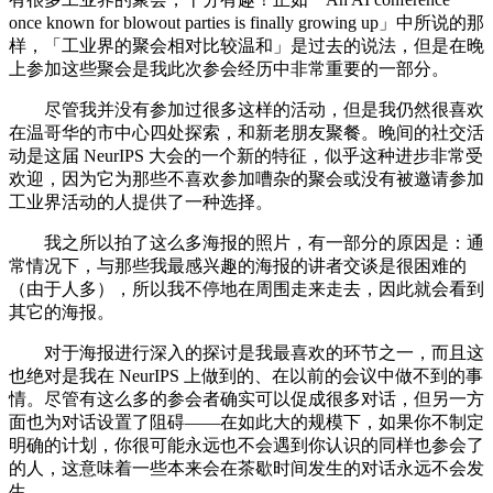
once known for blowout parties is finally growing up」中所说的那
样，「工业界的聚会相对比较温和」是过去的说法，但是在晚
上参加这些聚会是我此次参会经历中非常重要的一部分。
尽管我并没有参加过很多这样的活动，但是我仍然很喜欢
在温哥华的市中心四处探索，和新老朋友聚餐。晚间的社交活
动是这届 NeurIPS 大会的一个新的特征，似乎这种进步非常受
欢迎，因为它为那些不喜欢参加嘈杂的聚会或没有被邀请参加
工业界活动的人提供了一种选择。
我之所以拍了这么多海报的照片，有一部分的原因是：通
常情况下，与那些我最感兴趣的海报的讲者交谈是很困难的
（由于人多），所以我不停地在周围走来走去，因此就会看到
其它的海报。
对于海报进行深入的探讨是我最喜欢的环节之一，而且这
也绝对是我在 NeurIPS 上做到的、在以前的会议中做不到的事
情。尽管有这么多的参会者确实可以促成很多对话，但另一方
面也为对话设置了阻碍——在如此大的规模下，如果你不制定
明确的计划，你很可能永远也不会遇到你认识的同样也参会了
的人，这意味着一些本来会在茶歇时间发生的对话永远不会发
生。