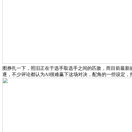
图挣扎一下，照旧正在于选手取选手之间的匹敌，而目前最新的Gro
逐，不少评论都认为AI很难赢下这场对决，配角的一些设定，