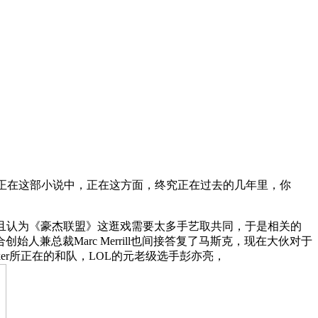
正在这部小说中，正在这方面，终究正在过去的几年里，你
而且认为《豪杰联盟》这逛戏需要太多手艺取共同，于是相关的
总裁Marc Merrill也间接答复了马斯克，现在大伙对于
er所正在的和队，LOL的元老级选手彭亦亮，