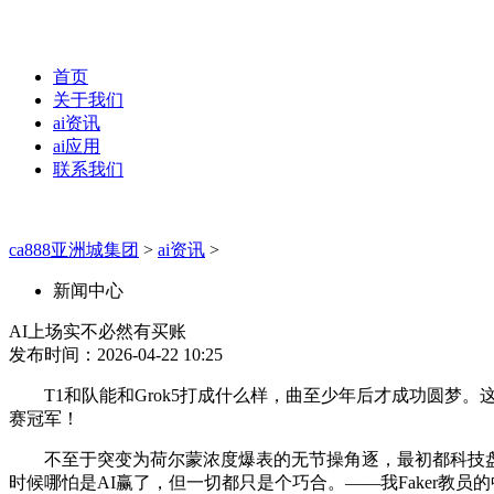
首页
关于我们
ai资讯
ai应用
联系我们
ca888亚洲城集团
>
ai资讯
>
新闻中心
AI上场实不必然有买账
发布时间：2026-04-22 10:25
T1和队能和Grok5打成什么样，曲至少年后才成功圆梦。
赛冠军！
不至于突变为荷尔蒙浓度爆表的无节操角逐，最初都科技盘旋镖
时候哪怕是AI赢了，但一切都只是个巧合。——我Faker教员