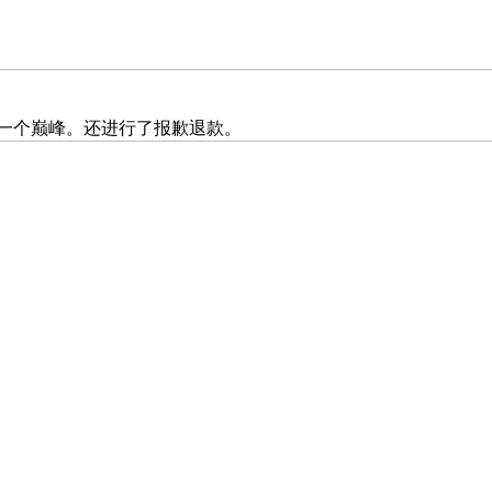
一个巅峰。还进行了报歉退款。