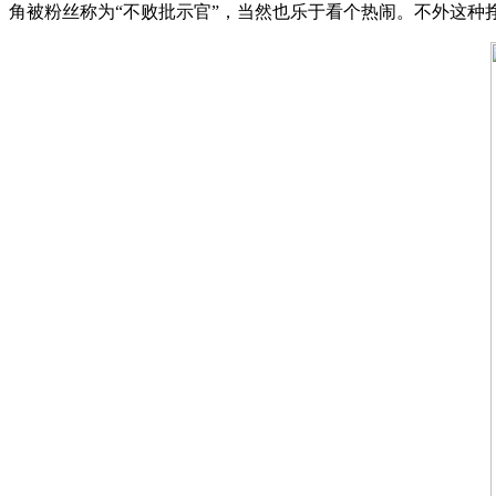
角被粉丝称为“不败批示官”，当然也乐于看个热闹。不外这种