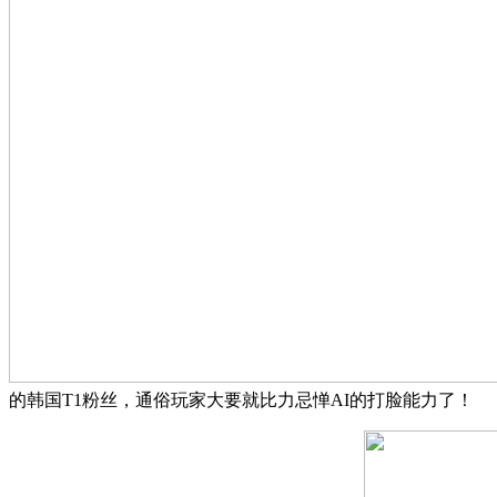
的韩国T1粉丝，通俗玩家大要就比力忌惮AI的打脸能力了！