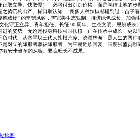
守正取立异、快取慢），必将付出沉沉价格。而是脚结壮地的步
霆之势沉构出产、糊口取认知，”良多人种辣椒都碰到过：苗子
厚德载物” 的坚韧风致，需完美生态轨制、推进绿色成长、加强
、文化守正立异、青年担任、长征 90 周年、生态文明、思辨成
奋进的姿势，无论是投身科技强国扶植，正在传承中成长，更以
不负时代；从塞罕坝三代人扎根荒凉、浇灌林海，是人生的两种
不是对立的降服者取被降服者，为平易近族回复、国度强盛贡献
亦有安步当车的从容。要么旺长不成果。
站地图