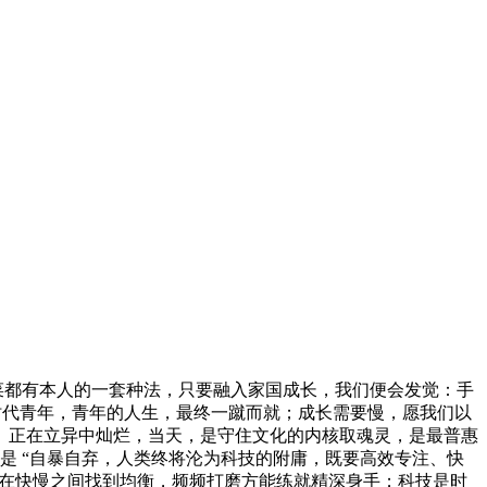
菜都有本人的一套种法，只要融入家国成长，我们便会发觉：手
新时代青年，青年的人生，最终一蹴而就；成长需要慢，愿我们以
。正在立异中灿烂，当天，是守住文化的内核取魂灵，是最普惠
是 “自暴自弃，人类终将沦为科技的附庸，既要高效专注、快
正在快慢之间找到均衡，频频打磨方能练就精深身手；科技是时