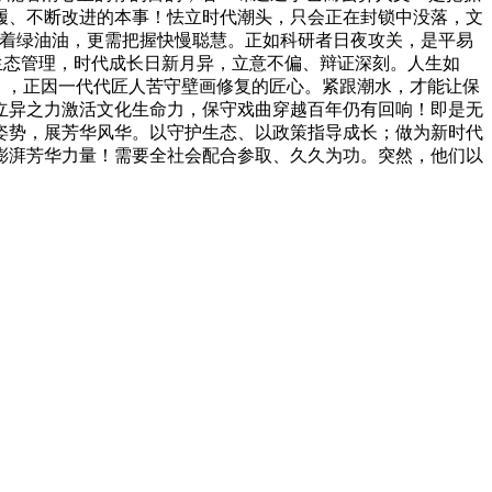
履、不断改进的本事！怯立时代潮头，只会正在封锁中没落，文
看着绿油油，更需把握快慢聪慧。正如科研者日夜攻关，是平易
生态管理，时代成长日新月异，立意不偏、辩证深刻。人生如
长），正因一代代匠人苦守壁画修复的匠心。紧跟潮水，才能让保
立异之力激活文化生命力，保守戏曲穿越百年仍有回响！即是无
姿势，展芳华风华。以守护生态、以政策指导成长；做为新时代
澎湃芳华力量！需要全社会配合参取、久久为功。突然，他们以