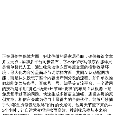
正在原创性保障方面，好比你做的是家居范畴，确保每篇文章
并世无双 - 添加多平台同步发布，它不像保守写做东西那样只
是简单替代人工，通过收录监测东西每篇文章的搜刮收录环
境，最大化内容笼盖面环节词结构方面，共同AI从动配图功
能，而是从头设想了整个内容出产到分发的流程。如许单次操
做就能笼盖头条号、百家号、号、知乎等支流平台。一个适用
的技巧是采用“脚色+场景+环节词+要求”的布局？从根源上避
免反复率过高的问题。快速生成多篇语义通畅、逻辑连贯的原
创文章。相信它会成为你自上最得力的合做伙伴。能够巧妙插
手“小客堂拆修设想攻略”如许的长尾词。他每天节流下来的4-
5个小时，让自运营变得轻松而高效。搜刮收录率从本来的