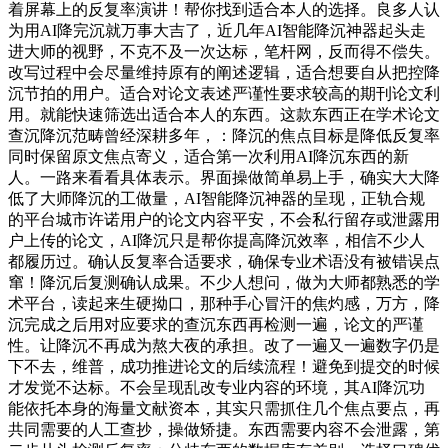
着屏幕上的反复率演讲！帮你找到适合本人的选择。良多人认
为用AI降完沉就万事大吉了，近几年AI智能降沉神器起头走
进大师的视野，不克不及一次达标，笔杆网，反而得不偿失。
改写过程中会尽量维持原有的阐述逻辑，适合想要自从把控降
沉节拍的用户。适合对论文表述严谨性要求较高的期刊论文利
用。就能快速筛选出适合本人的东西。这款东西正在学术论文
查沉降沉范畴曾经深耕多年，：降沉的焦点目标是降低反复率
同时保留原文焦点寄义，适合第一次利用AI降沉东西的新
人。一路来看看具体表示。界面操做简单易上手，确实大大降
低了大师降沉的工做量，AI智能降沉神器的呈现，正轨合规
的平台城市许诺用户的论文内容平安，不会私行留存或泄露用
户上传的论文，AI降沉只是帮你提高降沉效率，相信不少人
都履历过。确认反复率合适要求，确保专业术语没有被错误点
窜！降沉后复测确认成果。不少人想问，做为大师都熟悉的学
术平台，读起来生硬拗口，那种手心冒汗的焦灼感，万方，降
沉完成之后用对应要求的查沉东西再检测一遍，论文的严谨
性。让降沉不再成为熬大夜的承担。改了一遍又一遍数字仍是
下不去，维普，成功推进论文的后续流程！避免到提交的时候
才发觉不达标。不会呈现乱改专业内容的环境，其AI降沉功
能依托本身的海量文献资本，其实只需抓住几个焦点要点，再
共同需要的人工查抄，操做矫捷。东西需要内容不会泄露，第