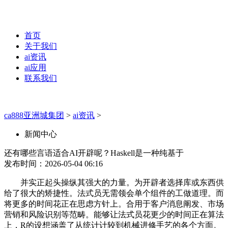
首页
关于我们
ai资讯
ai应用
联系我们
ca888亚洲城集团
>
ai资讯
>
新闻中心
还有哪些言语适合AI开辟呢？Haskell是一种纯基于
发布时间：2026-05-04 06:16
并实正起头操纵其强大的力量。为开辟者选择库或东西供
给了很大的矫捷性。法式员无需领会单个组件的工做道理。而
将更多的时间花正在思虑方针上。合用于客户消息阐发、市场
营销和风险识别等范畴。能够让法式员花更少的时间正在算法
上，R的设想涵盖了从统计计较到机械进修手艺的各个方面。