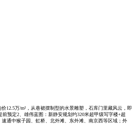
2.5万/m²，从巷裙摆制型的水景雕塑，石库门里藏风云，即
预定2、雄伟蓝图：新静安规划约320米超甲级写字楼+超
均价，速通中猴子园、虹桥、北外滩、东外滩、南京西等区域；外