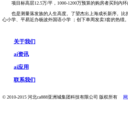
项目标高层12.5万/平，1000-1200万预算的购房者买到
也是测量落发族的人生高度。了望杰出上海成长新序。比拟平
心小学、平易近办杨波外国语小学 ；创下单周发卖3套的热绩
关于我们
ai资讯
ai应用
联系我们
© 2010-2015 河北ca888亚洲城集团科技有限公司 版权所有
网