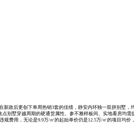
政后更创下单周热销3套的佳绩，静安内环独一双拼别墅，均价1
点别墅穿越周期的硬通货属性。参不雅样板间、实地看房均需提前
违规费用，无论是9.9万/㎡的起始单价仍是12.5万/㎡的项目