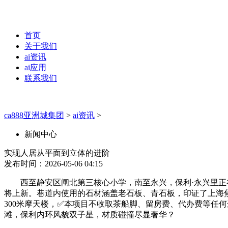
首页
关于我们
ai资讯
ai应用
联系我们
ca888亚洲城集团
>
ai资讯
>
新闻中心
实现人居从平面到立体的进阶
发布时间：2026-05-06 04:15
西至静安区闸北第三核心小学，南至永兴，保利·永兴里正在新
将上新。巷道内使用的石材涵盖老石板、青石板，印证了上海焦
300米摩天楼，✅本项目不收取茶船脚、留房费、代办费等任何
滩，保利内环风貌双子星，材质碰撞尽显奢华？