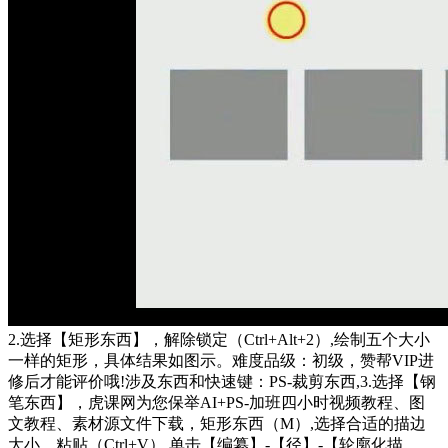
2.选择【矩形东西】，解除锁定（Ctrl+Alt+2）,绘制五个大小
一样的矩形，具体结果如图示。难度品级：初级，赞帮VIP进
修后才能评价哦!涉及东西和快速键：PS-裁剪东西,3.选择【钢
笔东西】，虎课网为您保举AI+PS-加班四小时视频教程、图
文教程、素材源文件下载，矩形东西（M）,选择合适的描边
大小，粘贴（Ctrl+V）,单击【编纂】-【径】-【轮廓化描