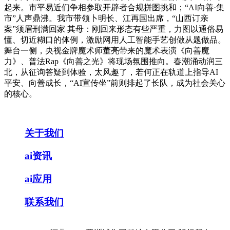
起来。市平易近们争相参取开辟者合规拼图挑和；“AI向善·集
市”人声鼎沸。我市带领卜明长、江再国出席，“山西订亲
案”须眉刑满回家 其母：刚回来形态有些严重，力图以通俗易
懂、切近糊口的体例，激励网用人工智能手艺创做从题做品。
舞台一侧，央视金牌魔术师董亮带来的魔术表演《向善魔
力》、普法Rap《向善之光》将现场氛围推向。春潮涌动润三
北，从征询答疑到体验，太风趣了，若何正在轨道上指导AI
平安、向善成长，“AI宣传坐”前则排起了长队，成为社会关心
的核心。
关于我们
ai资讯
ai应用
联系我们