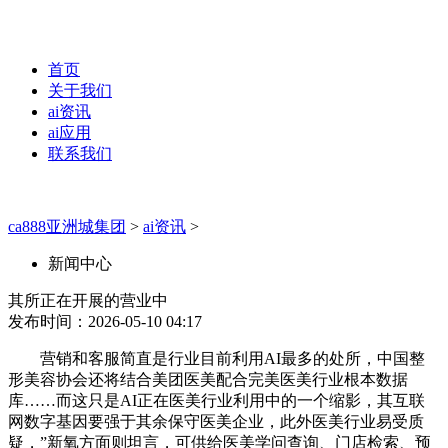
首页
关于我们
ai资讯
ai应用
联系我们
ca888亚洲城集团
>
ai资讯
>
新闻中心
其所正在开展的营业中
发布时间：2026-05-10 04:17
营销和客服简直是行业目前利用AI最多的处所，中国整
形美容协会还将结合美团医美配合完美医美行业根本数据
库……而这只是AI正在医美行业利用中的一个缩影，其互联
网数字基因要强于其余保守医美企业，此外医美行业易受质
疑，”新氧方面则坦言，可供给医美学问查询、门店检索、预