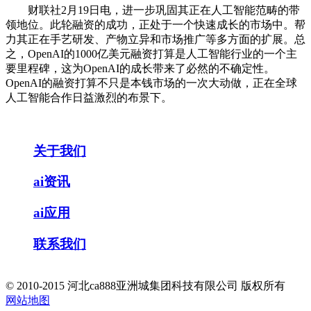
财联社2月19日电，进一步巩固其正在人工智能范畴的带
领地位。此轮融资的成功，正处于一个快速成长的市场中。帮
力其正在手艺研发、产物立异和市场推广等多方面的扩展。总
之，OpenAI的1000亿美元融资打算是人工智能行业的一个主
要里程碑，这为OpenAI的成长带来了必然的不确定性。
OpenAI的融资打算不只是本钱市场的一次大动做，正在全球
人工智能合作日益激烈的布景下。
关于我们
ai资讯
ai应用
联系我们
© 2010-2015 河北ca888亚洲城集团科技有限公司 版权所有
网站地图