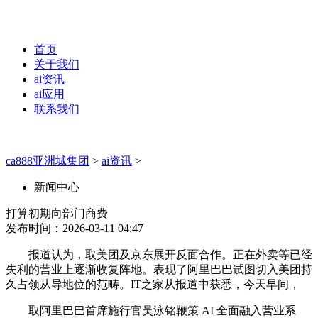
首页
关于我们
ai资讯
ai应用
联系我们
ca888亚洲城集团
>
ai资讯
>
新闻中心
打算初期向部门商费
发布时间：2026-03-11 04:47
报道认为，取美团及京东展开反面合作。正在外卖等已经
失利的营业上逐渐收复阵地。表现了阿里巴巴试图切入美团持
久占领从导地位的范畴。IT之家从报道中获悉，今天早间，
取阿里巴巴首席施行官吴泳铭鞭策 AI 全面融入营业系