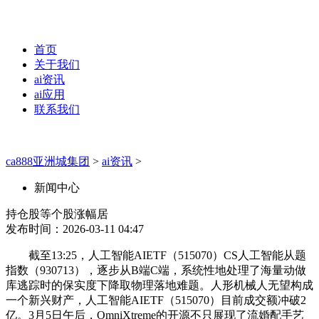
首页
关于我们
ai资讯
ai应用
联系我们
ca888亚洲城集团
>
ai资讯
>
新闻中心
持仓股等个股涨幅居
发布时间：2026-03-11 04:47
截至13:25，人工智能AIETF（515070）CS人工智能从题
指数（930713），逐步从B端C端，系统性地处理了海量动做
库逃踪时的保实度下降取物理落地难题。人形机械人无望构成
一个新兴财产，人工智能AIETF（515070）目前成交额冲破2
亿。3月5日午后，OmniXtreme的开源不只展现了流婚配手艺